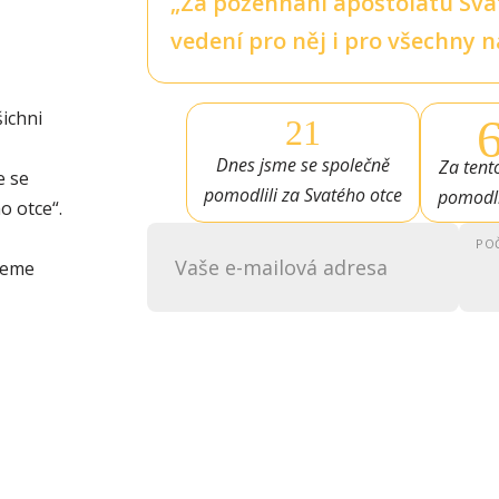
„Za požehnání apoštolátu Svaté
vedení pro něj i pro všechny 
šichni
21
Dnes jsme se společně
Za tento
e se
pomodlili za Svatého otce
pomodli
o otce“.
PO
ujeme