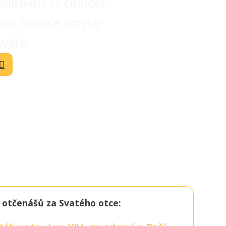
dlitbách za činnost
do, za vaše úmysly
světě.
n otčenášů za Svatého otce: