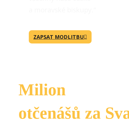
a moravské biskupy.“
ZAPSAT MODLITBU
Milion
otčenášů za Sv