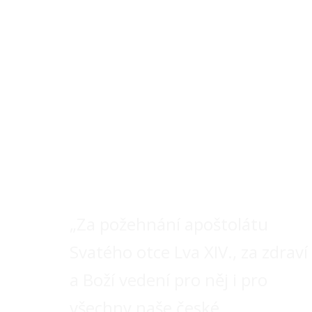
Milion otčená
Svatého otce
„Za požehnání apoštolátu
Svatého otce Lva XIV., za zdraví
a Boží vedení pro něj i pro
všechny naše české