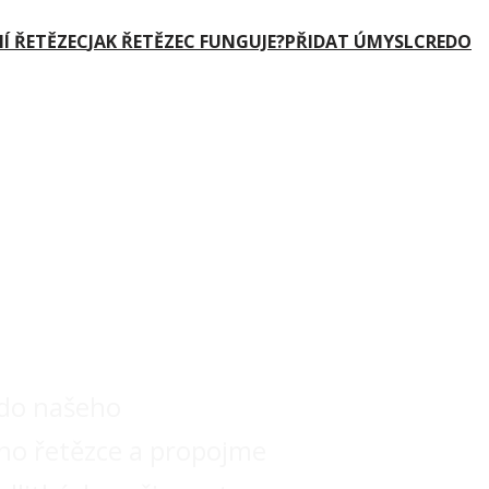
Í ŘETĚZEC
JAK ŘETĚZEC FUNGUJE?
PŘIDAT ÚMYSL
CREDO
itební
zec
 do našeho
ho řetězce a propojme