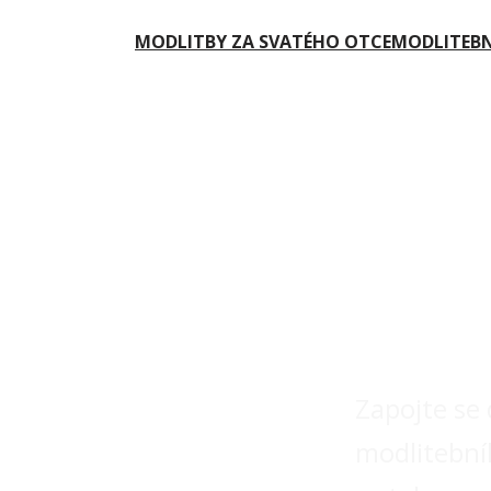
MODLITBY ZA SVATÉHO OTCE
MODLITEBN
šů za
Modl
řetě
Zapojte se
modlitební