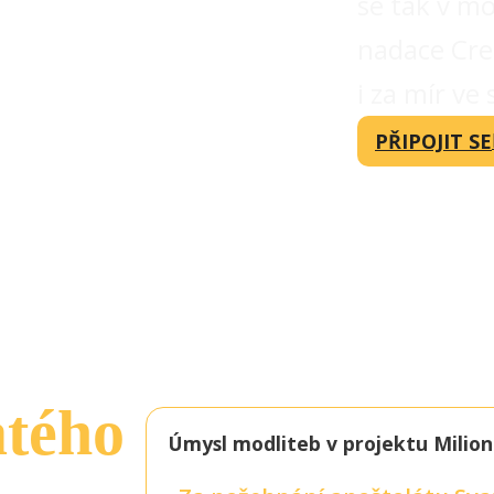
se tak v mo
nadace Cre
i za mír ve 
PŘIPOJIT SE
atého
Úmysl modliteb v projektu Milio