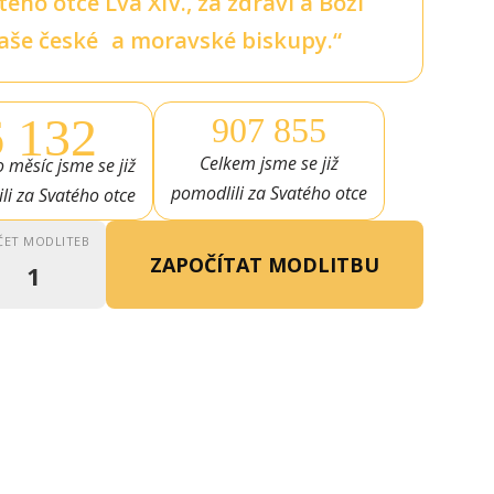
ho otce Lva XIV., za zdraví a Boží
naše české a moravské biskupy.“
6 132
907 855
Celkem jsme se již
 měsíc jsme se již
pomodlili za Svatého otce
li za Svatého otce
ČET MODLITEB
ZAPOČÍTAT MODLITBU